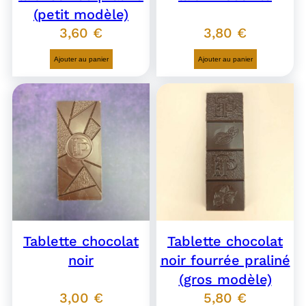
(petit modèle)
3,60
€
3,80
€
Ajouter au panier
Ajouter au panier
Tablette chocolat
Tablette chocolat
noir
noir fourrée praliné
(gros modèle)
3,00
€
5,80
€