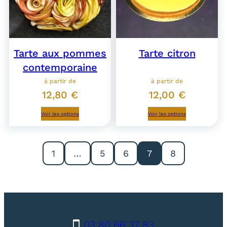
Tarte aux pommes
Tarte citron
contemporaine
à partir de
à partir de
12,80
€
12,00
€
Voir les options
Voir les options
1
…
5
6
7
8
03 80 66 37 83