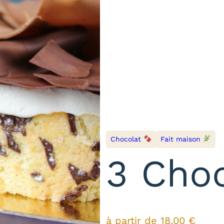
Chocolat
Fait maison
3 Cho
à partir de
18,00
€