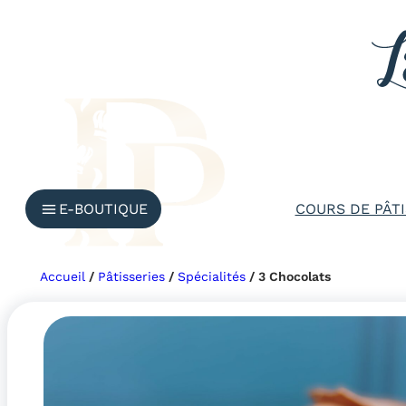
Aller
au
contenu
E-BOUTIQUE
COURS DE PÂTI
Accueil
/
Pâtisseries
/
Spécialités
/ 3 Chocolats