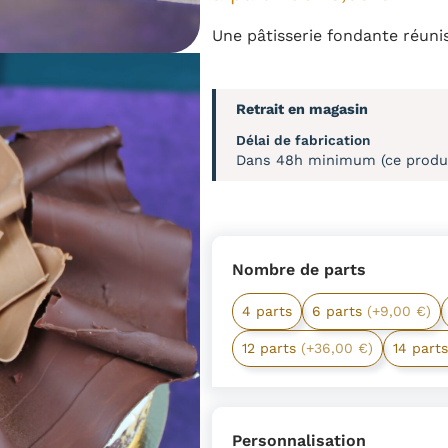
Une pâtisserie fondante réuni
Retrait en magasin
Délai de fabrication
Dans 48h minimum (ce produit
Nombre de parts
4 parts
6 parts
(+9,00 €)
12 parts
(+36,00 €)
14 part
Personnalisation