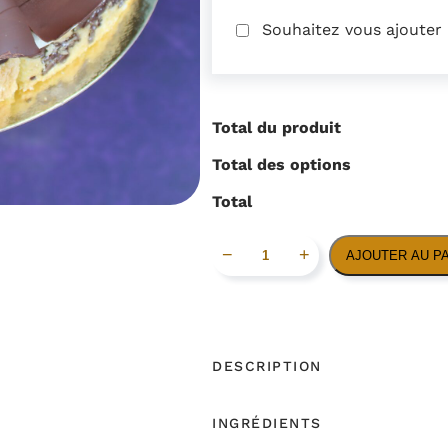
Souhaitez vous ajouter
Total du produit
Total des options
Total
q
−
+
AJOUTER AU P
u
a
n
t
DESCRIPTION
i
t
INGRÉDIENTS
é