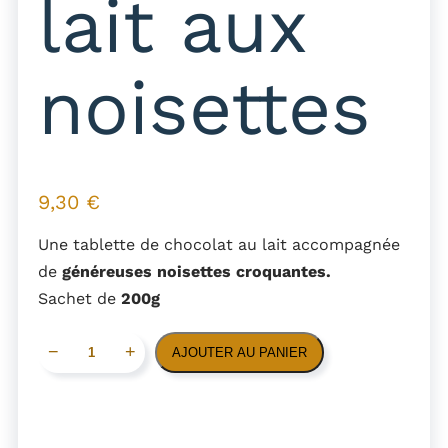
lait aux
noisettes
9,30
€
Une tablette de chocolat au lait accompagnée
de
généreuses noisettes croquantes.
Sachet de
200g
q
−
+
AJOUTER AU PANIER
u
a
n