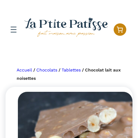
Aller
au
contenu
Accueil
/
Chocolats
/
Tablettes
/ Chocolat lait aux
noisettes