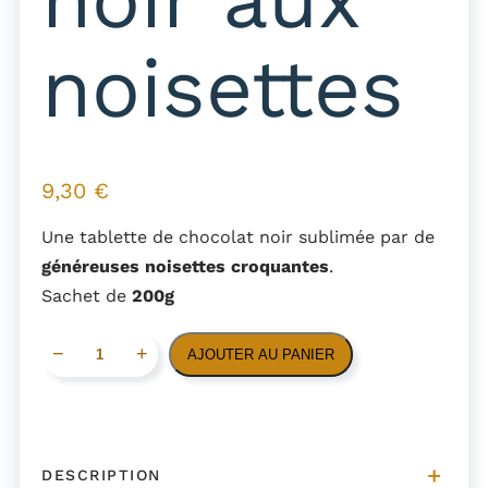
noisettes
9,30
€
Une tablette de chocolat noir sublimée par de
généreuses noisettes croquantes
.
Sachet de
200g
q
−
+
AJOUTER AU PANIER
u
a
n
t
DESCRIPTION