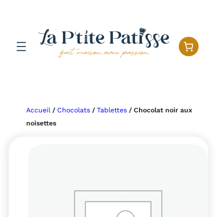
Aller
au
contenu
Accueil
/
Chocolats
/
Tablettes
/ Chocolat noir aux
noisettes