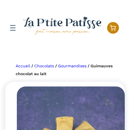
Aller
au
contenu
Accueil
/
Chocolats
/
Gourmandises
/ Guimauves
chocolat au lait