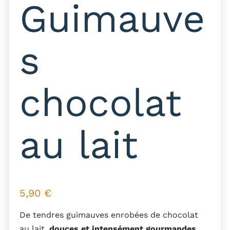
Guimauve
s
chocolat
au lait
5,90
€
De tendres guimauves enrobées de chocolat
au lait,
douces et intensément gourmandes.