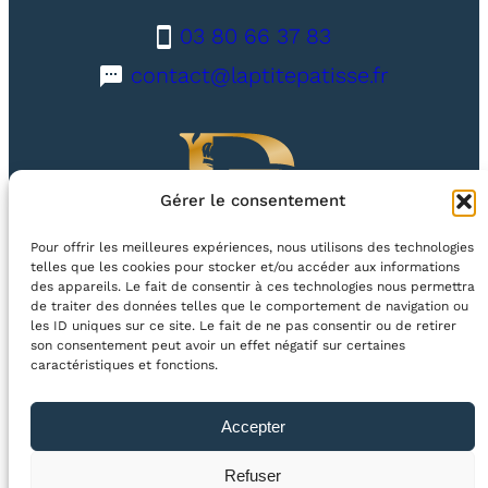
u
03 80 66 37 83
v
contact@laptitepatisse.fr
e
s
c
h
Gérer le consentement
o
c
Pour offrir les meilleures expériences, nous utilisons des technologies
o
telles que les cookies pour stocker et/ou accéder aux informations
des appareils. Le fait de consentir à ces technologies nous permettra
l
40 route de Dijon, 21600 Longvic
de traiter des données telles que le comportement de navigation ou
a
les ID uniques sur ce site. Le fait de ne pas consentir ou de retirer
son consentement peut avoir un effet négatif sur certaines
t
Facebook
Instagram
Suivez-nous sur
caractéristiques et fonctions.
a
u
E-Boutique
Mon compte
Accepter
l
a
Copyright © 2024 · Tous droits réservés · La P’tite Patisse –
Refuser