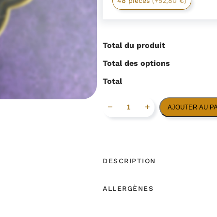
48 pièces
(+52,80 €)
Total du produit
Total des options
Total
q
−
+
AJOUTER AU P
u
a
n
t
DESCRIPTION
i
t
ALLERGÈNES
é
d