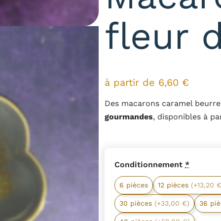
fleur 
à partir de
6,60
€
Des macarons caramel beurre 
gourmandes
, disponibles à pa
Conditionnement
*
6 pièces
12 pièces
(+13,20 €
30 pièces
(+33,00 €)
36 pi