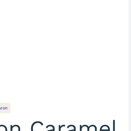
aron
on Caramel