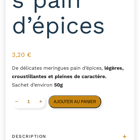
d’épices
3,20
€
De délicates meringues pain d’épices,
légères,
croustillantes et pleines de caractère.
Sachet d’environ
50g
q
−
+
AJOUTER AU PANIER
u
a
n
t
DESCRIPTION