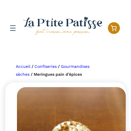
Aller
au
contenu
Accueil
/
Confiseries
/
Gourmandises
sèches
/ Meringues pain d’épices