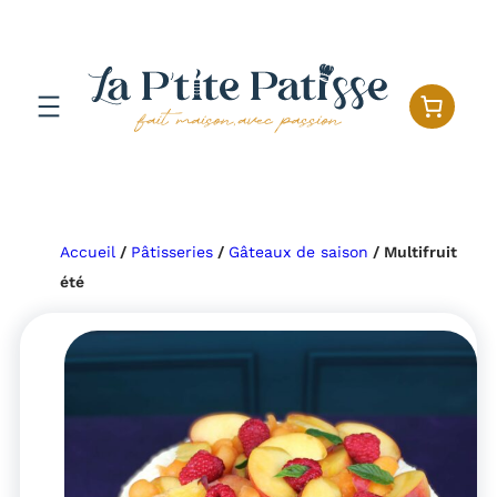
Aller
au
contenu
Accueil
/
Pâtisseries
/
Gâteaux de saison
/ Multifruit
été