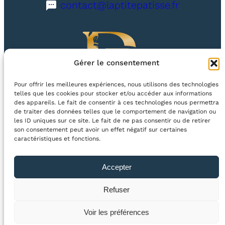
contact@laptitepatisse.fr
u
i
t
é
Gérer le consentement
t
é
Pour offrir les meilleures expériences, nous utilisons des technologies
telles que les cookies pour stocker et/ou accéder aux informations
des appareils. Le fait de consentir à ces technologies nous permettra
40 route de Dijon, 21600 Longvic
de traiter des données telles que le comportement de navigation ou
les ID uniques sur ce site. Le fait de ne pas consentir ou de retirer
son consentement peut avoir un effet négatif sur certaines
Facebook
Instagram
Suivez-nous sur
caractéristiques et fonctions.
E-Boutique
Mon compte
Accepter
Copyright © 2024 · Tous droits réservés · La P’tite Patisse –
Refuser
Création Agence MagicWeb
Voir les préférences
Mentions légales
–
Politique de cookies (UE)
–
Politique de